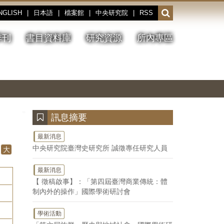
NGLISH
|
日本語
|
檔案館
|
中央研究院
|
RSS
開
啟
或
季刊
書目資料庫
研究資源
所內專區
收
合
搜
切
上
下
主
換
一
一
圖
尋
暫
張
張
連
停、
圖
圖
結
欄
播
片
片
位
放
:::
訊息摘要
最新消息
中央研究院臺灣史研究所 誠徵專任研究人員
大
最新消息
【 徵稿啟事】：「第四屆臺灣商業傳統：體
制內外的操作」國際學術研討會
學術活動