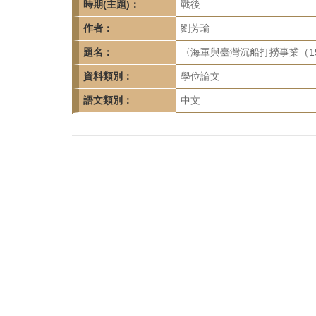
首
時期(主題)：
戰後
頁
作者：
劉芳瑜
題名：
〈海軍與臺灣沉船打撈事業（194
資料類別：
學位論文
語文類別：
中文