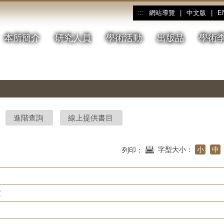
網站導覽
|
中文版
|
E
:::
本所簡介
研究人員
學術活動
出版品
學術
進階查詢
線上提供書目
字型大小：
小
中
列印：
度