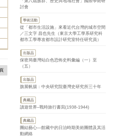
「第六屆族群、歷史與地域社會」國際學術研
討會
學術活動
從「都市生活設施」來看近代台灣的城市空間
／三文字 昌也先生（東京大學工學系研究科
都市工學專攻都市設計研究室特任研究員）
出版品
保密局臺灣站白色恐怖史料彙編（一）至
（五）
頁
出版品
旗展帆揚：中央研究院臺灣史研究所三十年
典藏品
讀遊世界–戰時旅行書寫(1938-1944)
典藏品
團結藝心—館藏中的日治時期美術團體及其活
動網絡