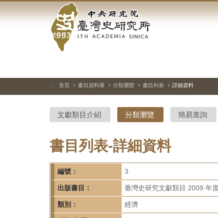
中
跳
到
央
主
要
研
內
容
究
區
塊
院-
首頁
書目資料庫
分類瀏覽
書目列表
詳細資料
:::
臺
文獻類目介紹
分類瀏覽
簡易查詢
灣
史
書目列表-詳細資料
研
編號：
3
究
出版書目：
臺灣史研究文獻類目 2009 年
所-
類別：
經濟