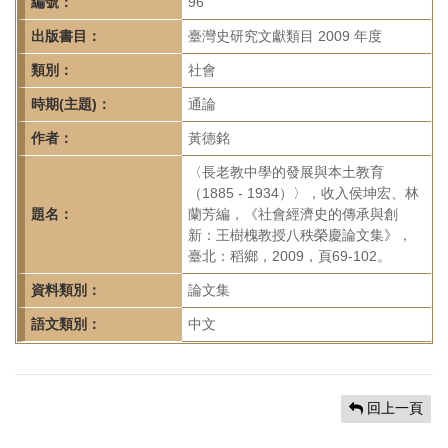
首
編號：
96
頁
出版書目：
臺灣史研究文獻類目 2009 年度
類別：
社會
時期(主題)：
通論
作者：
黃德銘
〈長老教中學的發展與本土教育
（1885 - 1934）〉，收入侯坤宏、林
題名：
蘭芳編，《社會經濟史的傳承與創
新：王樹槐教授八秩榮慶論文集》，
臺北：稻鄉，2009，頁69-102。
資料類別：
論文集
語文類別：
中文
回上一頁