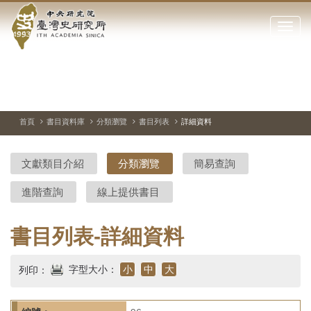
中
跳
到
點
央
主
擊
要
開
研
內
啟
容
或
究
切
上
下
主
區
換
一
一
圖
關
暫
張
張
連
塊
閉
停、
圖
圖
結
院-
播
片
片
首頁
書目資料庫
分類瀏覽
書目列表
詳細資料
網
放
站
臺
主
文獻類目介紹
分類瀏覽
簡易查詢
要
灣
選
進階查詢
線上提供書目
單
史
研
書目列表-詳細資料
究
字型大小：
小
中
大
列印：
所-