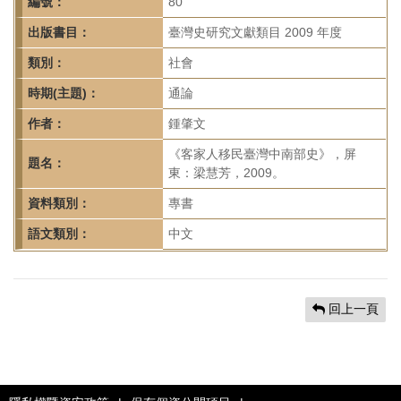
首
編號：
80
頁
出版書目：
臺灣史研究文獻類目 2009 年度
類別：
社會
時期(主題)：
通論
作者：
鍾肇文
《客家人移民臺灣中南部史》，屏
題名：
東：梁慧芳，2009。
資料類別：
專書
語文類別：
中文
回上一頁