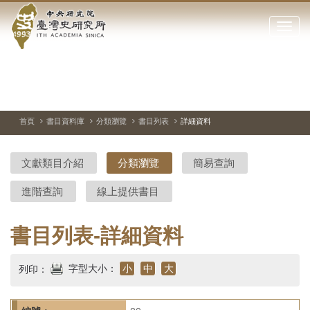
中
跳
到
點
央
主
擊
要
開
研
內
啟
容
或
究
切
上
下
主
區
換
一
一
圖
關
暫
張
張
連
塊
閉
停、
圖
圖
結
院-
播
片
片
首頁
書目資料庫
分類瀏覽
書目列表
詳細資料
網
放
站
臺
主
文獻類目介紹
分類瀏覽
簡易查詢
要
灣
選
進階查詢
線上提供書目
單
史
研
書目列表-詳細資料
究
字型大小：
小
中
大
列印：
所-