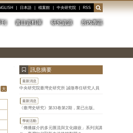
NGLISH
|
日本語
|
檔案館
|
中央研究院
|
RSS
開
啟
或
季刊
書目資料庫
研究資源
所內專區
收
合
搜
切
上
下
主
換
一
一
圖
尋
暫
張
張
連
停、
圖
圖
結
欄
播
片
片
位
放
:::
訊息摘要
最新消息
中央研究院臺灣史研究所 誠徵專任研究人員
大
最新消息
《臺灣史研究》第33卷第2期，業已出版。
學術活動
「傳播媒介的多元匯流與文化鑲嵌」系列演講