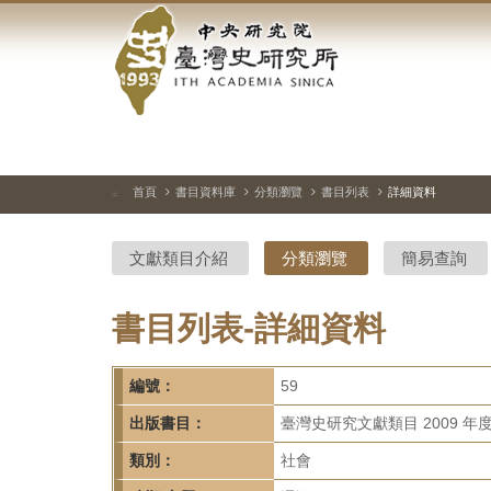
中
跳
到
央
主
要
研
內
容
究
區
塊
院-
首頁
書目資料庫
分類瀏覽
書目列表
詳細資料
:::
臺
文獻類目介紹
分類瀏覽
簡易查詢
灣
史
書目列表-詳細資料
研
編號：
59
究
出版書目：
臺灣史研究文獻類目 2009 年
所-
類別：
社會