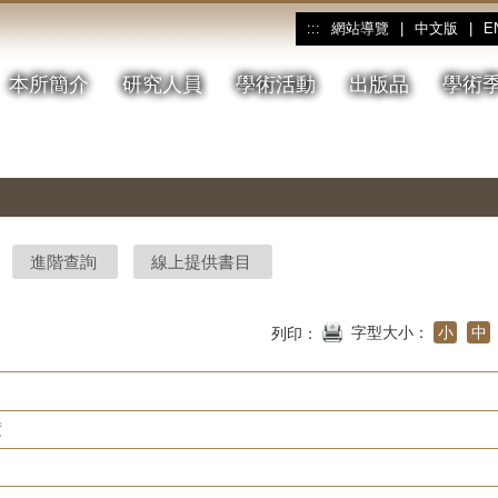
網站導覽
|
中文版
|
E
:::
本所簡介
研究人員
學術活動
出版品
學術
進階查詢
線上提供書目
字型大小：
小
中
列印：
度