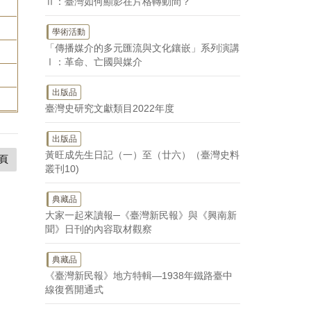
Ⅱ：臺灣如何顯影在片格轉動間？
學術活動
「傳播媒介的多元匯流與文化鑲嵌」系列演講
Ⅰ：革命、亡國與媒介
出版品
臺灣史研究文獻類目2022年度
出版品
黃旺成先生日記（一）至（廿六）（臺灣史料
頁
叢刊10)
典藏品
大家一起來讀報─《臺灣新民報》與《興南新
聞》日刊的內容取材觀察
典藏品
《臺灣新民報》地方特輯—1938年鐵路臺中
線復舊開通式