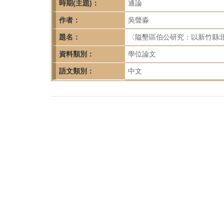
首
時期(主題)：
通論
頁
作者：
吳聲淼
題名：
〈隘墾區伯公研究：以新竹縣北
資料類別：
學位論文
語文類別：
中文