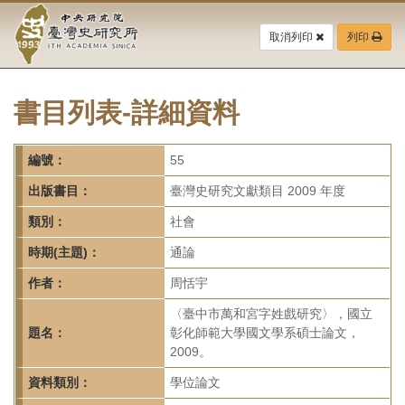
中
跳
到
取消列印
列印
央
主
要
研
內
容
書目列表-詳細資料
究
區
塊
院-
編號：
55
臺
出版書目：
臺灣史研究文獻類目 2009 年度
灣
類別：
社會
時期(主題)：
通論
史
作者：
周恬宇
研
〈臺中市萬和宮字姓戲研究〉，國立
究
題名：
彰化師範大學國文學系碩士論文，
2009。
所-
資料類別：
學位論文