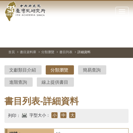
中
跳
到
點
央
主
擊
要
開
研
內
啟
容
或
究
切
上
下
主
區
換
一
一
圖
關
暫
張
張
連
塊
閉
停、
圖
圖
結
院-
播
片
片
首頁
書目資料庫
分類瀏覽
書目列表
詳細資料
網
放
站
臺
主
文獻類目介紹
分類瀏覽
簡易查詢
要
灣
選
進階查詢
線上提供書目
單
史
研
書目列表-詳細資料
究
字型大小：
小
中
大
列印：
所-