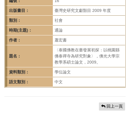
首
編號：
16
頁
出版書目：
臺灣史研究文獻類目 2009 年度
類別：
社會
時期(主題)：
通論
作者：
蕭宏書
〈泰國佛教在臺發展初探：以桃園縣
題名：
佛泰禪寺為研究對象〉，佛光大學宗
教學系碩士論文，2009。
資料類別：
學位論文
語文類別：
中文
回上一頁