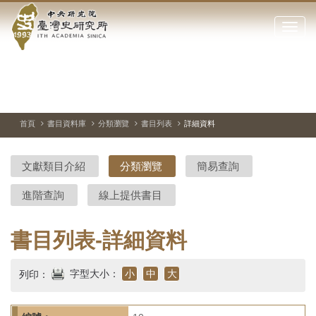
中
跳
到
點
央
主
擊
要
開
研
內
啟
容
或
究
切
上
下
主
區
換
一
一
圖
關
暫
張
張
連
塊
閉
停、
圖
圖
結
院-
播
片
片
首頁
書目資料庫
分類瀏覽
書目列表
詳細資料
網
放
站
臺
主
文獻類目介紹
分類瀏覽
簡易查詢
要
灣
選
進階查詢
線上提供書目
單
史
研
書目列表-詳細資料
究
字型大小：
小
中
大
列印：
所-