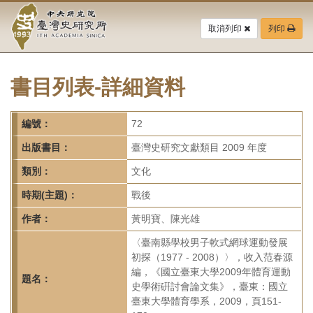
中
跳
到
取消列印
列印
央
主
要
研
內
容
書目列表-詳細資料
究
區
塊
院-
編號：
72
臺
出版書目：
臺灣史研究文獻類目 2009 年度
灣
類別：
文化
時期(主題)：
戰後
史
作者：
黃明寶、陳光雄
研
〈臺南縣學校男子軟式網球運動發展
究
初探（1977 - 2008）〉，收入范春源
編，《國立臺東大學2009年體育運動
所-
題名：
史學術硏討會論文集》，臺東：國立
臺東大學體育學系，2009，頁151-