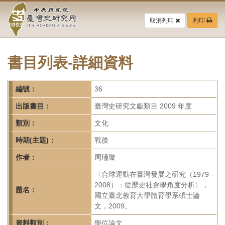
中
跳
到
取消列印
列印
央
主
要
研
內
容
書目列表-詳細資料
究
區
塊
院-
編號：
36
臺
出版書目：
臺灣史研究文獻類目 2009 年度
灣
類別：
文化
時期(主題)：
戰後
史
作者：
周瑾璇
研
〈合球運動在臺灣發展之研究（1979 -
究
2008）：從歷史社會學角度分析〉，
題名：
國立臺北教育大學體育學系碩士論
所-
文，2009。
資料類別：
學位論文