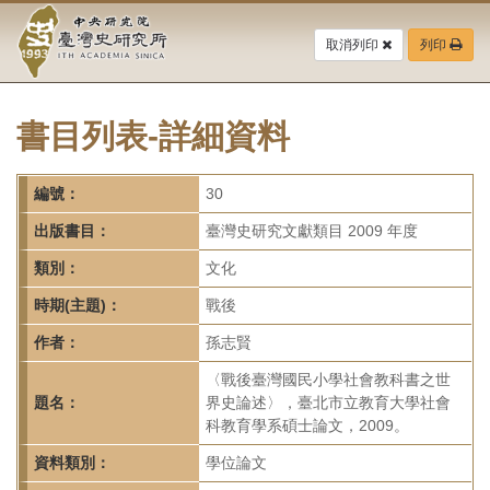
中
跳
到
取消列印
列印
央
主
要
研
內
容
書目列表-詳細資料
究
區
塊
院-
編號：
30
臺
出版書目：
臺灣史研究文獻類目 2009 年度
灣
類別：
文化
時期(主題)：
戰後
史
作者：
孫志賢
研
〈戰後臺灣國民小學社會教科書之世
究
題名：
界史論述〉，臺北市立教育大學社會
科教育學系碩士論文，2009。
所-
資料類別：
學位論文