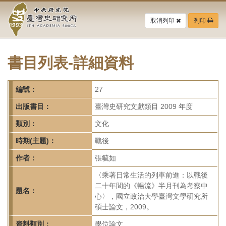
中
跳
到
取消列印
列印
央
主
要
研
內
容
書目列表-詳細資料
究
區
塊
院-
編號：
27
臺
出版書目：
臺灣史研究文獻類目 2009 年度
灣
類別：
文化
時期(主題)：
戰後
史
作者：
張毓如
研
〈乘著日常生活的列車前進：以戰後
究
二十年間的《暢流》半月刊為考察中
題名：
心〉，國立政治大學臺灣文學研究所
所-
碩士論文，2009。
資料類別：
學位論文