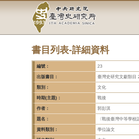
中
跳
到
央
主
要
研
內
容
究
區
塊
書目列表-詳細資料
院-
臺
編號：
23
灣
出版書目：
臺灣史研究文獻類目 2
類別：
文化
史
時期(主題)：
戰後
研
作者：
郭彭淇
究
題名：
〈戰後臺灣中等學校
所-
資料類別：
學位論文