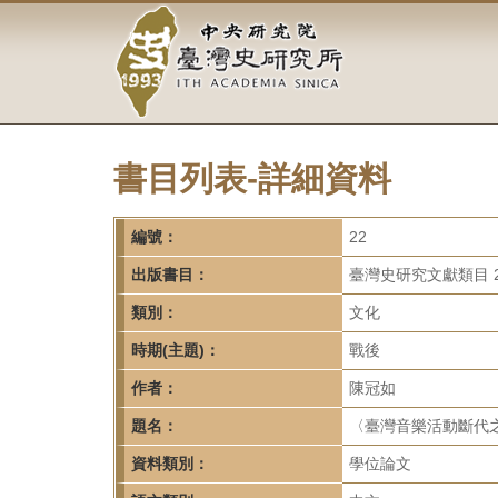
中
跳
到
央
主
要
研
內
容
究
區
塊
書目列表-詳細資料
院-
臺
編號：
22
灣
出版書目：
臺灣史研究文獻類目 2
類別：
文化
史
時期(主題)：
戰後
研
作者：
陳冠如
究
題名：
〈臺灣音樂活動斷代之
所-
資料類別：
學位論文