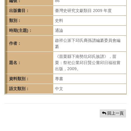
首
編號：
86
頁
出版書目：
臺灣史研究文獻類目 2009 年度
類別：
史料
時期(主題)：
通論
啟祥公派下邱氏裔孫譜編纂委員會編
作者：
纂
《苗栗縣下南勢坑邱氏族譜》，苗
題名：
栗：祭祀公業邱日賢公嘗邱日福祖嘗
出版，2009。
資料類別：
專書
語文類別：
中文
回上一頁