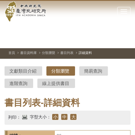
中
跳
到
點
央
主
擊
要
開
研
內
啟
容
或
究
切
上
下
主
區
換
一
一
圖
關
暫
張
張
連
塊
閉
停、
圖
圖
結
院-
播
片
片
首頁
書目資料庫
分類瀏覽
書目列表
詳細資料
網
放
站
臺
主
文獻類目介紹
分類瀏覽
簡易查詢
要
灣
選
進階查詢
線上提供書目
單
史
研
書目列表-詳細資料
究
字型大小：
小
中
大
列印：
所-