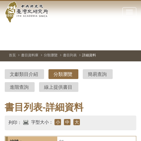
中
跳
到
點
央
主
擊
要
開
研
內
啟
容
或
究
切
上
下
主
區
換
一
一
圖
關
暫
張
張
連
塊
閉
停、
圖
圖
結
院-
播
片
片
首頁
書目資料庫
分類瀏覽
書目列表
詳細資料
網
放
站
臺
主
文獻類目介紹
分類瀏覽
簡易查詢
要
灣
選
進階查詢
線上提供書目
單
史
研
書目列表-詳細資料
究
字型大小：
小
中
大
列印：
所-