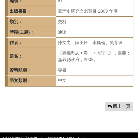
首
編號：
81
頁
出版書目：
臺灣史研究文獻類目 2009 年度
類別：
史料
時期(主題)：
通論
作者：
陳文尚、陳美鈴、李佩倫、吳育臻
《嘉義縣志 • 卷一 • 地理志》，嘉義：
題名：
嘉義縣政府，2009。
資料類別：
專書
語文類別：
中文
回上一頁