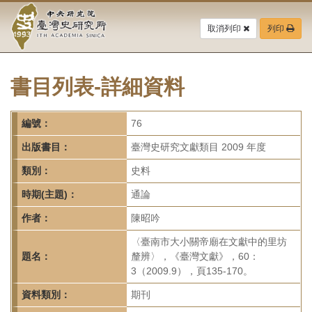
中
跳
到
取消列印
列印
央
主
要
研
內
容
書目列表-詳細資料
究
區
塊
院-
編號：
76
臺
出版書目：
臺灣史研究文獻類目 2009 年度
灣
類別：
史料
時期(主題)：
通論
史
作者：
陳昭吟
研
〈臺南市大小關帝廟在文獻中的里坊
究
題名：
釐辨〉，《臺灣文獻》，60：
3（2009.9），頁135-170。
所-
資料類別：
期刊