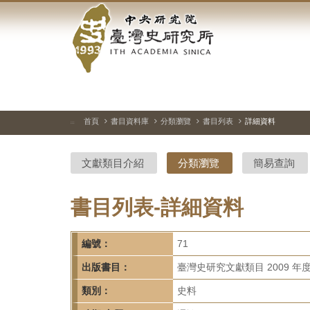
中
跳
到
央
主
要
研
內
容
究
區
塊
院-
首頁
書目資料庫
分類瀏覽
書目列表
詳細資料
:::
臺
文獻類目介紹
分類瀏覽
簡易查詢
灣
史
書目列表-詳細資料
研
編號：
71
究
出版書目：
臺灣史研究文獻類目 2009 年
所-
類別：
史料