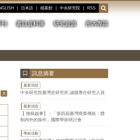
NGLISH
|
日本語
|
檔案館
|
中央研究院
|
RSS
開
啟
或
季刊
書目資料庫
研究資源
所內專區
收
合
搜
切
上
下
主
換
一
一
圖
尋
暫
張
張
連
停、
圖
圖
結
欄
播
片
片
位
放
:::
訊息摘要
最新消息
中央研究院臺灣史研究所 誠徵專任研究人員
大
最新消息
【 徵稿啟事】：「第四屆臺灣商業傳統：體
制內外的操作」國際學術研討會
學術活動