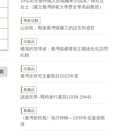
19世紀在臺外國人的福爾摩沙認識／林欣宜
女士（國立臺灣師範大學歷史學系副教授）
學術活動
山在吼：戰後臺灣煤礦工的語言與感官
出版品
礦場的管理者：臺灣煤礦耆宿王國雄先生訪問
紀錄
出版品
頁
臺灣史研究文獻類目2022年度
典藏品
讀遊世界–戰時旅行書寫(1938-1944)
典藏品
《臺灣新民報》地方特輯—1939年花蓮港開
港