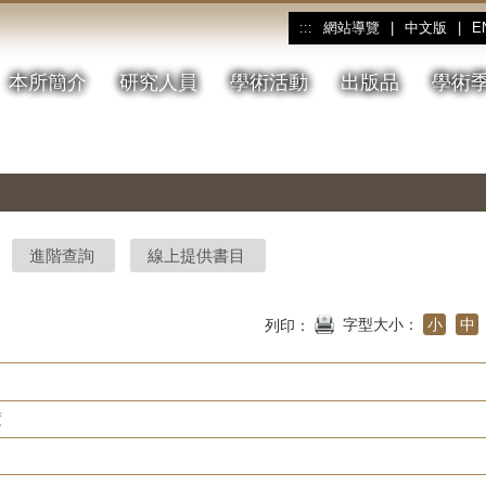
網站導覽
|
中文版
|
E
:::
本所簡介
研究人員
學術活動
出版品
學術
進階查詢
線上提供書目
字型大小：
小
中
列印：
度