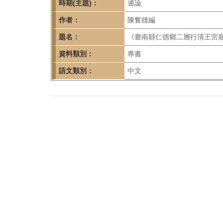
首
時期(主題)：
通論
頁
作者：
陳奮雄編
題名：
《臺南縣仁德鄉二層行清王宮廟
資料類別：
專書
語文類別：
中文