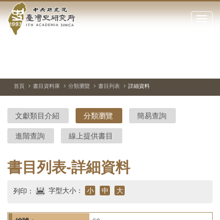
中
跳
到
點
央
主
擊
要
開
研
內
啟
容
或
究
切
上
下
主
區
換
一
一
圖
關
暫
張
張
連
塊
閉
停、
圖
圖
結
院-
播
片
片
首頁
書目資料庫
分類瀏覽
書目列表
詳細資料
網
放
站
臺
主
文獻類目介紹
分類瀏覽
簡易查詢
要
灣
選
進階查詢
線上提供書目
單
史
研
書目列表-詳細資料
究
字型大小：
小
中
大
列印：
所-