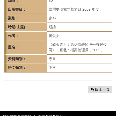
首
編號：
60
頁
出版書目：
臺灣史研究文獻類目 2009 年度
類別：
史料
時期(主題)：
通論
作者：
黃俊夫
《硫金歲月：高雄硫酸錏股份有限公
題名：
司》，臺北：檔案管理局，2009。
資料類別：
專書
語文類別：
中文
回上一頁