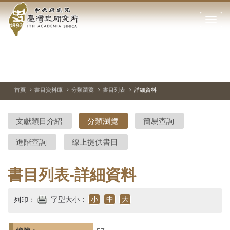
中
跳
到
點
央
主
擊
要
開
研
內
啟
容
或
究
切
上
下
主
區
換
一
一
圖
關
暫
張
張
連
塊
閉
停、
圖
圖
結
院-
播
片
片
首頁
書目資料庫
分類瀏覽
書目列表
詳細資料
網
放
站
臺
主
文獻類目介紹
分類瀏覽
簡易查詢
要
灣
選
進階查詢
線上提供書目
單
史
研
書目列表-詳細資料
究
字型大小：
小
中
大
列印：
所-