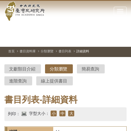
中
跳
到
點
央
主
擊
要
開
研
內
啟
容
或
究
切
上
下
主
區
換
一
一
圖
關
暫
張
張
連
塊
閉
停、
圖
圖
結
院-
播
片
片
首頁
書目資料庫
分類瀏覽
書目列表
詳細資料
網
放
站
臺
主
文獻類目介紹
分類瀏覽
簡易查詢
要
灣
選
進階查詢
線上提供書目
單
史
研
書目列表-詳細資料
究
字型大小：
小
中
大
列印：
所-