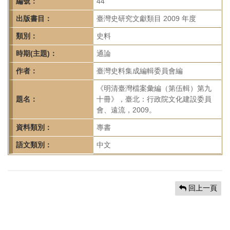
首
編號：
44
頁
出版書目：
臺灣史研究文獻類目 2009 年度
類別：
史料
時期(主題)：
通論
作者：
臺灣史料集成編輯委員會編
《明清臺灣檔案彙編（第伍輯）第九
題名：
十冊》，臺北：行政院文化建設委員
會、遠流，2009。
資料類別：
專書
語文類別：
中文
回上一頁