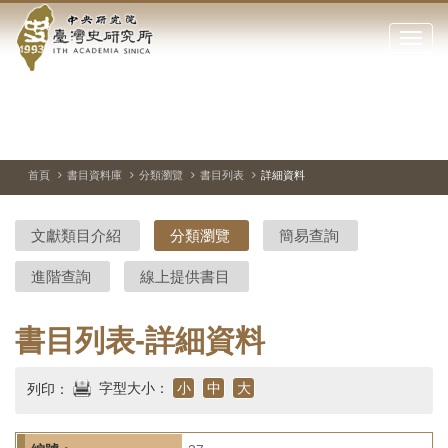
中
跳
到
點
央
主
擊
要
開
研
內
啟
容
或
究
切
上
下
主
區
換
一
一
圖
關
暫
張
張
連
塊
閉
停、
圖
圖
結
院-
播
片
片
首頁
書目資料庫
分類瀏覽
書目列表
詳細資料
網
放
站
臺
主
文獻類目介紹
分類瀏覽
簡易查詢
要
灣
選
進階查詢
線上提供書目
單
史
研
書目列表-詳細資料
究
字型大小：
小
中
大
列印：
所-