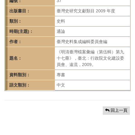
首
編號：
37
頁
出版書目：
臺灣史研究文獻類目 2009 年度
類別：
史料
時期(主題)：
通論
作者：
臺灣史料集成編輯委員會編
《明清臺灣檔案彙編（第伍輯）第九
題名：
十七冊》，臺北：行政院文化建設委
員會、遠流，2009。
資料類別：
專書
語文類別：
中文
回上一頁