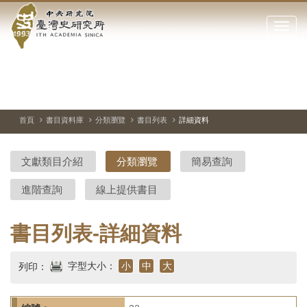
中
跳
到
點
央
主
擊
要
開
研
內
啟
容
或
究
切
上
下
主
區
換
一
一
圖
關
暫
張
張
連
塊
閉
停、
圖
圖
結
院-
播
片
片
首頁
書目資料庫
分類瀏覽
書目列表
詳細資料
網
放
站
臺
主
文獻類目介紹
分類瀏覽
簡易查詢
要
灣
選
進階查詢
線上提供書目
單
史
研
書目列表-詳細資料
究
字型大小：
小
中
大
列印：
所-