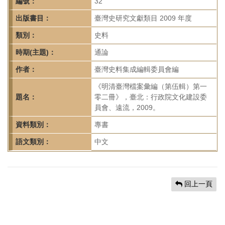
首
編號：
32
頁
出版書目：
臺灣史研究文獻類目 2009 年度
類別：
史料
時期(主題)：
通論
作者：
臺灣史料集成編輯委員會編
《明清臺灣檔案彙編（第伍輯）第一
題名：
零二冊》，臺北：行政院文化建設委
員會、遠流，2009。
資料類別：
專書
語文類別：
中文
回上一頁