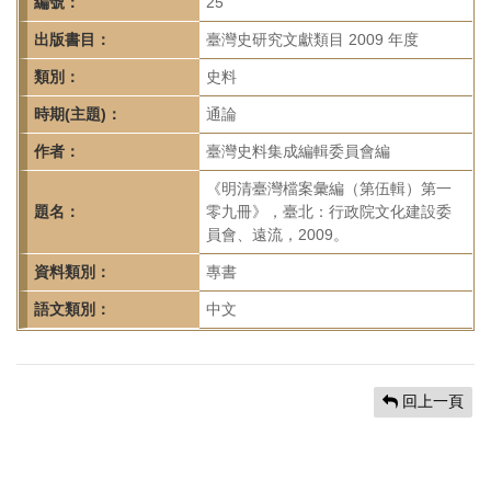
首
編號：
25
頁
出版書目：
臺灣史研究文獻類目 2009 年度
類別：
史料
時期(主題)：
通論
作者：
臺灣史料集成編輯委員會編
《明清臺灣檔案彙編（第伍輯）第一
題名：
零九冊》，臺北：行政院文化建設委
員會、遠流，2009。
資料類別：
專書
語文類別：
中文
回上一頁