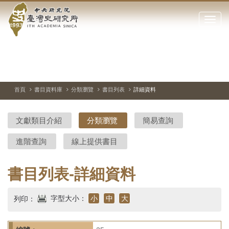
中
跳
到
點
央
主
擊
要
開
研
內
啟
容
或
究
切
上
下
主
區
換
一
一
圖
關
暫
張
張
連
塊
閉
停、
圖
圖
結
院-
播
片
片
首頁
書目資料庫
分類瀏覽
書目列表
詳細資料
網
放
站
臺
主
文獻類目介紹
分類瀏覽
簡易查詢
要
灣
選
進階查詢
線上提供書目
單
史
研
書目列表-詳細資料
究
字型大小：
小
中
大
列印：
所-