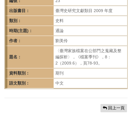
首
編號：
23
頁
出版書目：
臺灣史研究文獻類目 2009 年度
類別：
史料
時期(主題)：
通論
作者：
劉美伶
〈臺灣家族檔案在公部門之蒐藏及整
題名：
編探析〉，《檔案季刊》，8：
2（2009.6），頁78-93。
資料類別：
期刊
語文類別：
中文
回上一頁