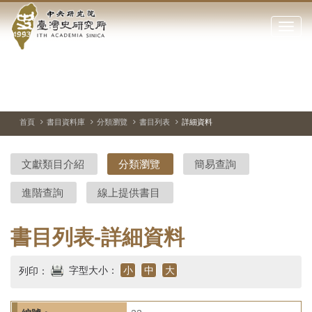
中
跳
到
點
央
主
擊
要
開
研
內
啟
容
或
究
切
上
下
主
區
換
一
一
圖
關
暫
張
張
連
塊
閉
停、
圖
圖
結
院-
播
片
片
首頁
書目資料庫
分類瀏覽
書目列表
詳細資料
網
放
站
臺
主
文獻類目介紹
分類瀏覽
簡易查詢
要
灣
選
進階查詢
線上提供書目
單
史
研
書目列表-詳細資料
究
字型大小：
小
中
大
列印：
所-