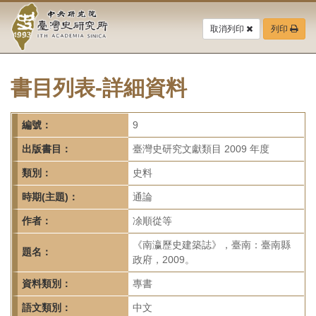
中
跳
到
取消列印
列印
央
主
要
研
內
容
書目列表-詳細資料
究
區
塊
院-
編號：
9
臺
出版書目：
臺灣史研究文獻類目 2009 年度
灣
類別：
史料
時期(主題)：
通論
史
作者：
凃順從等
研
《南瀛歷史建築誌》，臺南：臺南縣
題名：
究
政府，2009。
所-
資料類別：
專書
語文類別：
中文