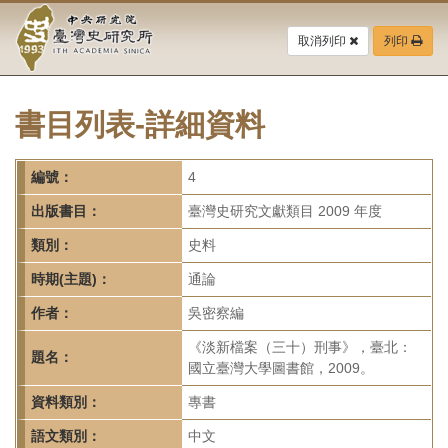
中
跳
到
取消列印
列印
央
主
要
研
內
容
書目列表-詳細資料
究
區
塊
院-
編號：
4
臺
出版書目：
臺灣史研究文獻類目 2009 年度
灣
類別：
史料
時期(主題)：
通論
史
作者：
吳密察編
研
《淡新檔案（三十）刑事》，臺北：
題名：
究
國立臺灣大學圖書館，2009。
所-
資料類別：
專書
語文類別：
中文