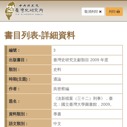
中
跳
到
取消列印
列印
央
主
要
研
內
容
書目列表-詳細資料
究
區
塊
院-
編號：
3
臺
出版書目：
臺灣史研究文獻類目 2009 年度
灣
類別：
史料
時期(主題)：
通論
史
作者：
吳密察編
研
《淡新檔案（三十二）刑事》，臺
題名：
究
北：國立臺灣大學圖書館，2009。
所-
資料類別：
專書
語文類別：
中文