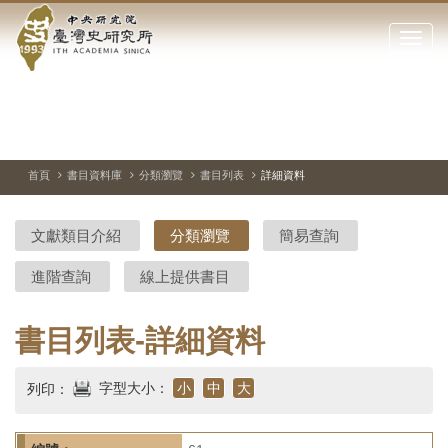
中
跳
到
點
央
主
擊
要
開
研
內
啟
容
或
究
切
上
下
主
區
換
一
一
圖
關
暫
張
張
連
塊
閉
停、
圖
圖
結
院-
播
片
片
首頁
書目資料庫
分類瀏覽
書目列表
詳細資料
網
放
站
臺
主
文獻類目介紹
分類瀏覽
簡易查詢
要
灣
選
進階查詢
線上提供書目
單
史
研
書目列表-詳細資料
究
字型大小：
小
中
大
列印：
所-