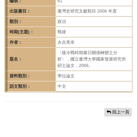
首
編號：
61
頁
出版書目：
臺灣史研究文獻類目 2006 年度
類別：
政治
時期(主題)：
戰後
作者：
永吉美幸
〈後冷戰時期臺日關係轉變之分
題名：
析〉，國立臺灣大學國家發展研究所
碩士論文，2006。
資料類別：
學位論文
語文類別：
中文
回上一頁