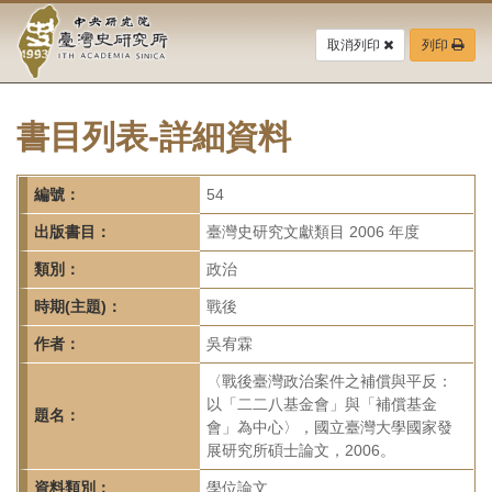
中
跳
到
取消列印
列印
央
主
要
研
內
容
書目列表-詳細資料
究
區
塊
院-
編號：
54
臺
出版書目：
臺灣史研究文獻類目 2006 年度
灣
類別：
政治
時期(主題)：
戰後
史
作者：
吳宥霖
研
〈戰後臺灣政治案件之補償與平反：
究
以「二二八基金會」與「補償基金
題名：
會」為中心〉，國立臺灣大學國家發
所-
展研究所碩士論文，2006。
資料類別：
學位論文