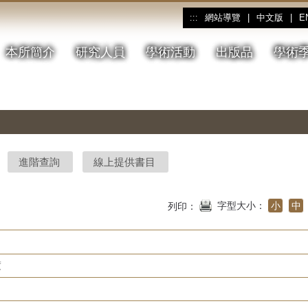
網站導覽
|
中文版
|
E
:::
本所簡介
研究人員
學術活動
出版品
學術
進階查詢
線上提供書目
字型大小：
小
中
列印：
度