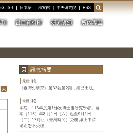
NGLISH
|
日本語
|
檔案館
|
中央研究院
|
RSS
開
啟
或
季刊
書目資料庫
研究資源
所內專區
收
合
搜
切
上
下
主
換
一
一
圖
尋
暫
張
張
連
停、
圖
圖
結
欄
播
片
片
位
放
:::
訊息摘要
最新消息
《臺灣史研究》第33卷第2期，業已出版。
大
最新消息
本院「116年度第1梯次博士後研究學者」自
本（115）年8 月1日（六）起至9月1日
（二）17時止（臺灣時間）受理 線上申請，
逾期恕不受理。