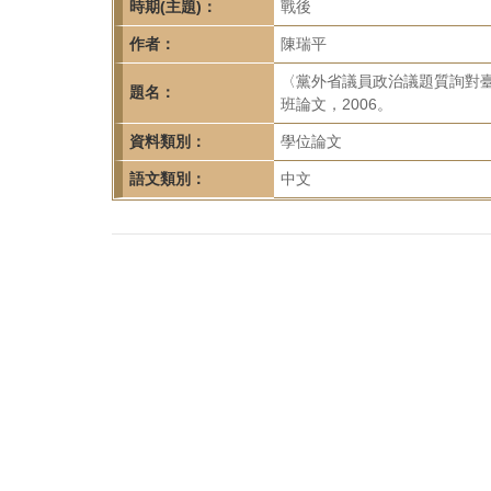
首
時期(主題)：
戰後
頁
作者：
陳瑞平
〈黨外省議員政治議題質詢對臺灣
題名：
班論文，2006。
資料類別：
學位論文
語文類別：
中文