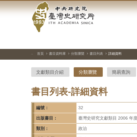
中
跳
到
央
主
要
研
內
容
究
區
塊
院-
首頁
書目資料庫
分類瀏覽
書目列表
詳細資料
:::
臺
文獻類目介紹
分類瀏覽
簡易查詢
灣
史
書目列表-詳細資料
研
編號：
32
究
出版書目：
臺灣史研究文獻類目 2006 年
所-
類別：
政治