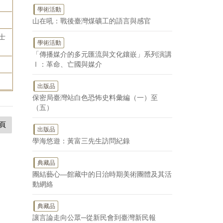
學術活動
山在吼：戰後臺灣煤礦工的語言與感官
士
學術活動
「傳播媒介的多元匯流與文化鑲嵌」系列演講
Ⅰ：革命、亡國與媒介
出版品
保密局臺灣站白色恐怖史料彙編（一）至
（五）
頁
出版品
學海悠遊：黃富三先生訪問紀錄
典藏品
團結藝心—館藏中的日治時期美術團體及其活
動網絡
典藏品
讓言論走向公眾─從新民會到臺灣新民報