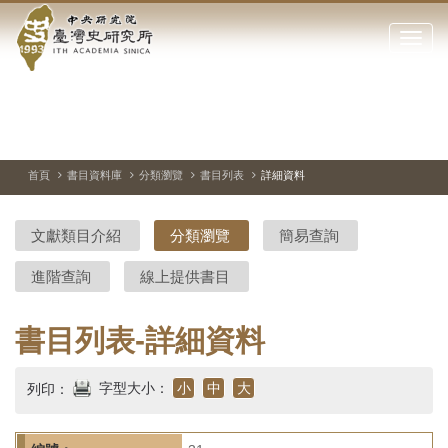
中
跳
到
點
央
主
擊
要
開
研
內
啟
容
或
究
切
上
下
主
區
換
一
一
圖
關
暫
張
張
連
塊
閉
停、
圖
圖
結
院-
播
片
片
首頁
書目資料庫
分類瀏覽
書目列表
詳細資料
網
放
站
臺
主
文獻類目介紹
分類瀏覽
簡易查詢
要
灣
選
進階查詢
線上提供書目
單
史
研
書目列表-詳細資料
究
字型大小：
小
中
大
列印：
所-