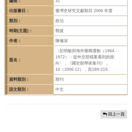
首
編號：
31
頁
出版書目：
臺灣史研究文獻類目 2006 年度
類別：
政治
時期(主題)：
戰後
作者：
陳儀深
〈彭明敏與海外臺獨運動（1964 -
1972）：從外交部檔案看到的面
題名：
向〉，《國史館學術集刊》，
10（2006.12），頁189-219。
資料類別：
期刊
語文類別：
中文
回上一頁