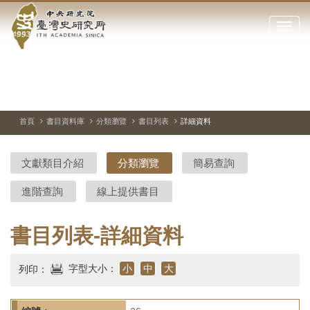
中
跳
到
點
央
主
擊
要
開
研
內
啟
容
或
究
切
上
下
主
區
換
一
一
圖
關
暫
張
張
連
塊
閉
停、
圖
圖
結
院-
播
片
片
首頁
書目資料庫
分類瀏覽
書目列表
詳細資料
網
放
站
臺
主
文獻類目介紹
分類瀏覽
簡易查詢
要
灣
選
進階查詢
線上提供書目
單
史
研
書目列表-詳細資料
究
字型大小：
小
中
大
列印：
所-