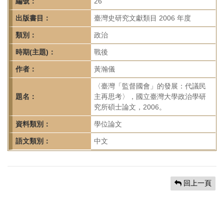
首
編號：
26
頁
出版書目：
臺灣史研究文獻類目 2006 年度
類別：
政治
時期(主題)：
戰後
作者：
黃瀚儀
〈臺灣「監督國會」的發展：代議民
題名：
主再思考〉，國立臺灣大學政治學研
究所碩士論文，2006。
資料類別：
學位論文
語文類別：
中文
回上一頁