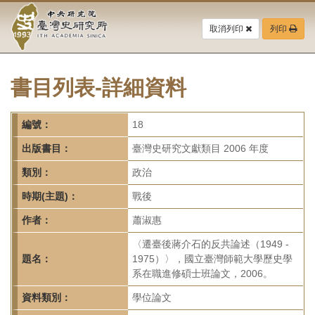
中
跳
到
取消列印
列印
央
主
要
研
內
容
書目列表-詳細資料
究
區
塊
院-
編號：
18
臺
出版書目：
臺灣史研究文獻類目 2006 年度
灣
類別：
政治
時期(主題)：
戰後
史
作者：
蕭淑惠
研
〈遷臺後蔣介石的反共論述（1949 -
究
題名：
1975）〉，國立臺灣師範大學歷史學
系在職進修碩士班論文，2006。
所-
資料類別：
學位論文