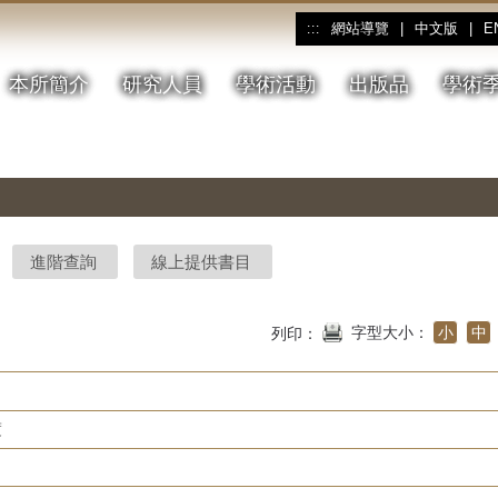
網站導覽
|
中文版
|
E
:::
本所簡介
研究人員
學術活動
出版品
學術
進階查詢
線上提供書目
字型大小：
小
中
列印：
度