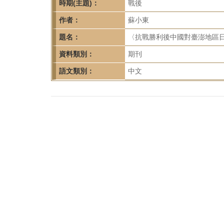
首
時期(主題)：
戰後
頁
作者：
蘇小東
題名：
〈抗戰勝利後中國對臺澎地區日本
資料類別：
期刊
語文類別：
中文