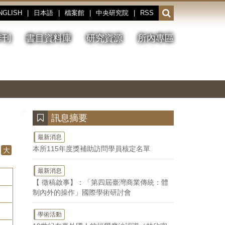
NGLISH
|
日本語
|
檔案館
|
中央研究院
|
RSS
開
啟
或
季刊
書目資料庫
研究資源
所內專區
收
合
搜
切
上
下
主
換
一
一
圖
尋
暫
張
張
連
停、
圖
圖
結
欄
播
片
片
位
放
:::
訊息摘要
最新消息
本所115年度獎補助訪問學員核定名單
大
最新消息
【 徵稿啟事】：「第四屆臺灣商業傳統：體
制內外的操作」國際學術研討會
學術活動