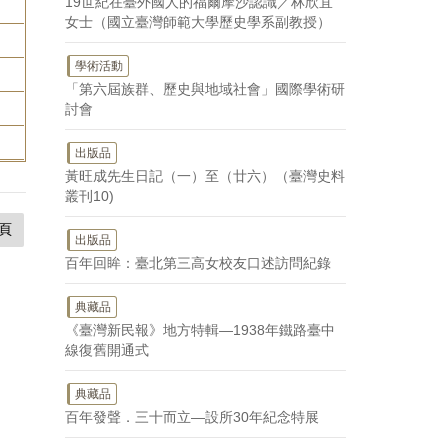
19世紀在臺外國人的福爾摩沙認識／林欣宜
女士（國立臺灣師範大學歷史學系副教授）
學術活動
「第六屆族群、歷史與地域社會」國際學術研
討會
出版品
黃旺成先生日記（一）至（廿六）（臺灣史料
叢刊10)
頁
出版品
百年回眸：臺北第三高女校友口述訪問紀錄
典藏品
《臺灣新民報》地方特輯—1938年鐵路臺中
線復舊開通式
典藏品
百年發聲．三十而立—設所30年紀念特展