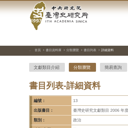
中
跳
到
央
主
要
研
內
容
究
區
塊
院-
首頁
書目資料庫
分類瀏覽
書目列表
詳細資料
:::
臺
文獻類目介紹
分類瀏覽
簡易查詢
灣
史
書目列表-詳細資料
研
編號：
13
究
出版書目：
臺灣史研究文獻類目 2006 年
所-
類別：
政治