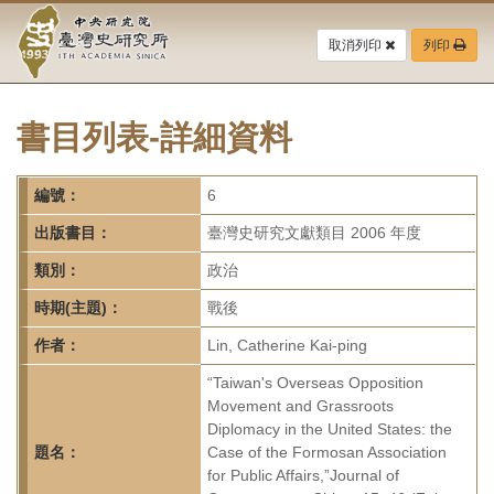
中
跳
到
取消列印
列印
央
主
要
研
內
容
書目列表-詳細資料
究
區
塊
院-
編號：
6
臺
出版書目：
臺灣史研究文獻類目 2006 年度
灣
類別：
政治
時期(主題)：
戰後
史
作者：
Lin, Catherine Kai-ping
研
“Taiwan's Overseas Opposition
究
Movement and Grassroots
Diplomacy in the United States: the
所-
題名：
Case of the Formosan Association
for Public Affairs,”Journal of