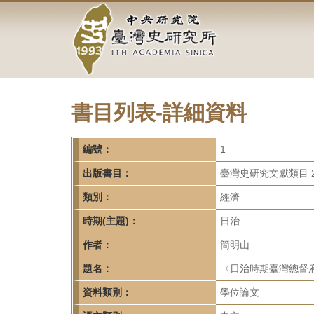
中
跳
到
央
主
要
研
內
容
究
區
塊
書目列表-詳細資料
院-
臺
編號：
1
灣
出版書目：
臺灣史研究文獻類目 2
類別：
經濟
史
時期(主題)：
日治
研
作者：
簡明山
究
題名：
〈日治時期臺灣總督
所-
資料類別：
學位論文