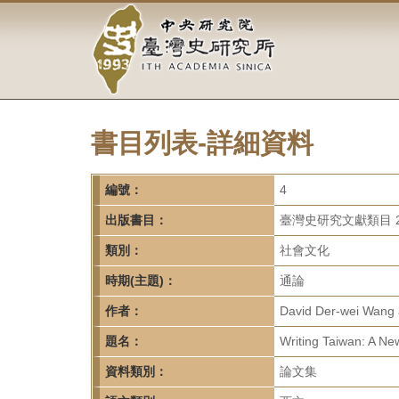
中
跳
到
央
主
要
研
內
容
究
區
塊
書目列表-詳細資料
院-
臺
編號：
4
灣
出版書目：
臺灣史研究文獻類目 2
類別：
社會文化
史
時期(主題)：
通論
研
作者：
David Der-wei Wang a
究
題名：
Writing Taiwan: A New
所-
資料類別：
論文集