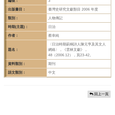
首
編號：
3
頁
出版書目：
臺灣史研究文獻類目 2006 年度
類別：
人物傳記
時期(主題)：
日治
作者：
蔡幸純
〈日治時期莿桐詩人陳元亨及其文人
題名：
網絡〉，《雲林文獻》，
48（2006.12），頁23-42。
資料類別：
期刊
語文類別：
中文
回上一頁