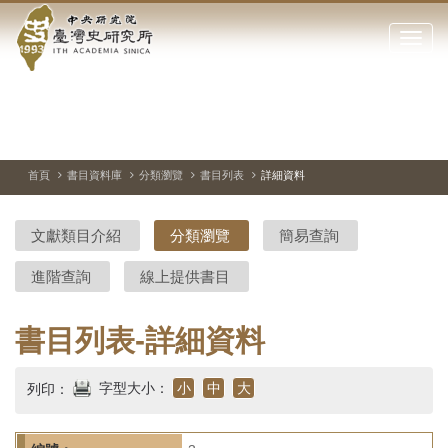
中
跳
到
點
央
主
擊
要
開
研
內
啟
容
或
究
切
上
下
主
區
換
一
一
圖
關
暫
張
張
連
塊
閉
停、
圖
圖
結
院-
播
片
片
首頁
書目資料庫
分類瀏覽
書目列表
詳細資料
網
放
站
臺
主
文獻類目介紹
分類瀏覽
簡易查詢
要
灣
選
進階查詢
線上提供書目
單
史
研
書目列表-詳細資料
究
字型大小：
小
中
大
列印：
所-