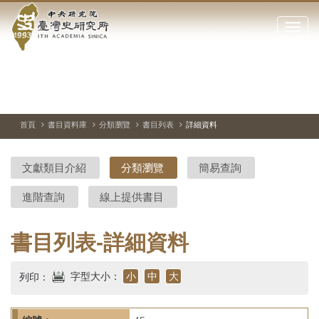
中
跳
到
點
央
主
擊
要
開
研
內
啟
容
或
究
切
上
下
主
區
換
一
一
圖
關
暫
張
張
連
塊
閉
停、
圖
圖
結
院-
播
片
片
首頁
書目資料庫
分類瀏覽
書目列表
詳細資料
網
放
站
臺
主
文獻類目介紹
分類瀏覽
簡易查詢
要
灣
選
進階查詢
線上提供書目
單
史
研
書目列表-詳細資料
究
字型大小：
小
中
大
列印：
所-