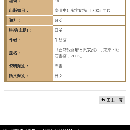
首
編號：
45
頁
出版書目：
臺灣史研究文獻類目 2005 年度
類別：
政治
時期(主題)：
日治
作者：
朱徳蘭
《台湾総督府と慰安婦》，東京：明
題名：
石書店，2005。
資料類別：
專書
語文類別：
日文
回上一頁