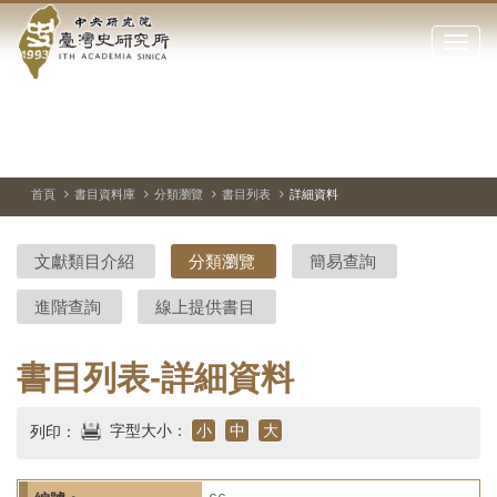
中
跳
到
點
央
主
擊
要
開
研
內
啟
容
或
究
切
上
下
主
區
換
一
一
圖
關
暫
張
張
連
塊
閉
停、
圖
圖
結
院-
播
片
片
首頁
書目資料庫
分類瀏覽
書目列表
詳細資料
網
放
站
臺
主
文獻類目介紹
分類瀏覽
簡易查詢
要
灣
選
進階查詢
線上提供書目
單
史
研
書目列表-詳細資料
究
字型大小：
小
中
大
列印：
所-