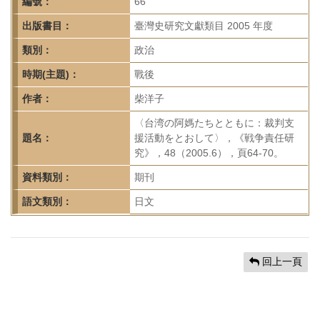
首
編號：
66
頁
出版書目：
臺灣史研究文獻類目 2005 年度
類別：
政治
時期(主題)：
戰後
作者：
柴洋子
〈台湾の阿媽たちとともに：裁判支
題名：
援活動をとおして〉，《戦争責任研
究》，48（2005.6），頁64-70。
資料類別：
期刊
語文類別：
日文
回上一頁