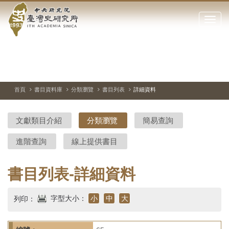
中
跳
到
點
央
主
擊
要
開
研
內
啟
容
或
究
切
上
下
主
區
換
一
一
圖
關
暫
張
張
連
塊
閉
停、
圖
圖
結
院-
播
片
片
首頁
書目資料庫
分類瀏覽
書目列表
詳細資料
網
放
站
臺
主
文獻類目介紹
分類瀏覽
簡易查詢
要
灣
選
進階查詢
線上提供書目
單
史
研
書目列表-詳細資料
究
字型大小：
小
中
大
列印：
所-