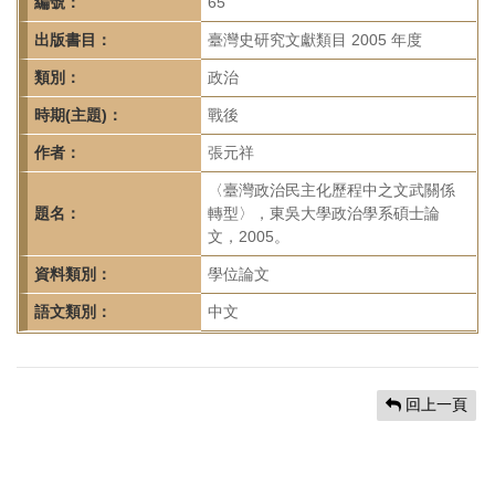
首
編號：
65
頁
出版書目：
臺灣史研究文獻類目 2005 年度
類別：
政治
時期(主題)：
戰後
作者：
張元祥
〈臺灣政治民主化歷程中之文武關係
題名：
轉型〉，東吳大學政治學系碩士論
文，2005。
資料類別：
學位論文
語文類別：
中文
回上一頁