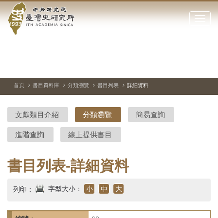
中
跳
到
點
央
主
擊
要
開
研
內
啟
容
或
究
切
上
下
主
區
換
一
一
圖
關
暫
張
張
連
塊
閉
停、
圖
圖
結
院-
播
片
片
首頁
書目資料庫
分類瀏覽
書目列表
詳細資料
網
放
站
臺
主
文獻類目介紹
分類瀏覽
簡易查詢
要
灣
選
進階查詢
線上提供書目
單
史
研
書目列表-詳細資料
究
字型大小：
小
中
大
列印：
所-