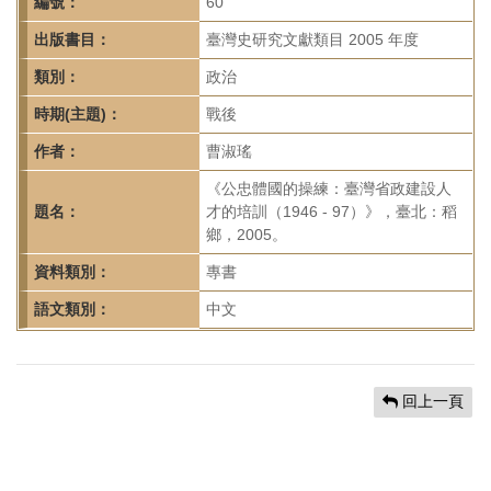
首
編號：
60
頁
出版書目：
臺灣史研究文獻類目 2005 年度
類別：
政治
時期(主題)：
戰後
作者：
曹淑瑤
《公忠體國的操練：臺灣省政建設人
題名：
才的培訓（1946 - 97）》，臺北：稻
鄉，2005。
資料類別：
專書
語文類別：
中文
回上一頁