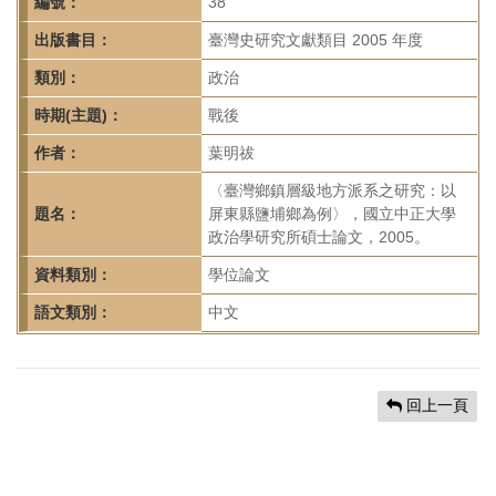
首
編號：
38
頁
出版書目：
臺灣史研究文獻類目 2005 年度
類別：
政治
時期(主題)：
戰後
作者：
葉明祓
〈臺灣鄉鎮層級地方派系之研究：以
題名：
屏東縣鹽埔鄉為例〉，國立中正大學
政治學研究所碩士論文，2005。
資料類別：
學位論文
語文類別：
中文
回上一頁