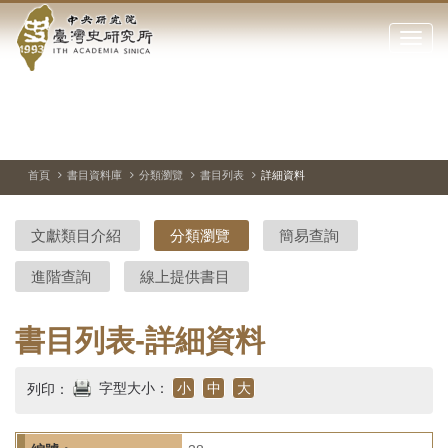
中
跳
到
點
央
主
擊
要
開
研
內
啟
容
或
究
切
上
下
主
區
換
一
一
圖
關
暫
張
張
連
塊
閉
停、
圖
圖
結
院-
播
片
片
首頁
書目資料庫
分類瀏覽
書目列表
詳細資料
網
放
站
臺
主
文獻類目介紹
分類瀏覽
簡易查詢
要
灣
選
進階查詢
線上提供書目
單
史
研
書目列表-詳細資料
究
字型大小：
小
中
大
列印：
所-