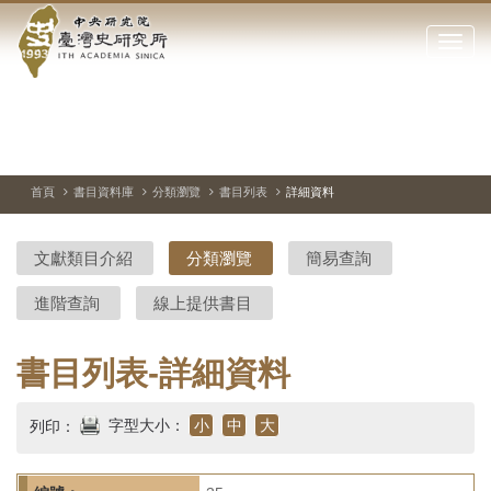
中
跳
到
點
央
主
擊
要
開
研
內
啟
容
或
究
切
上
下
主
區
換
一
一
圖
關
暫
張
張
連
塊
閉
停、
圖
圖
結
院-
播
片
片
首頁
書目資料庫
分類瀏覽
書目列表
詳細資料
網
放
站
臺
主
文獻類目介紹
分類瀏覽
簡易查詢
要
灣
選
進階查詢
線上提供書目
單
史
研
書目列表-詳細資料
究
字型大小：
小
中
大
列印：
所-