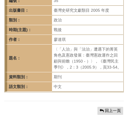
首
編號：
35
頁
出版書目：
臺灣史研究文獻類目 2005 年度
類別：
政治
時期(主題)：
戰後
作者：
廖達琪
〈「人治」與「法治」遭遇下的菁英
角色及憲政發展：臺灣憲政運作之回
題名：
顧與前瞻（1950 - ）〉，《臺灣民主
季刊》，2：3（2005.9），頁33-54。
資料類別：
期刊
語文類別：
中文
回上一頁