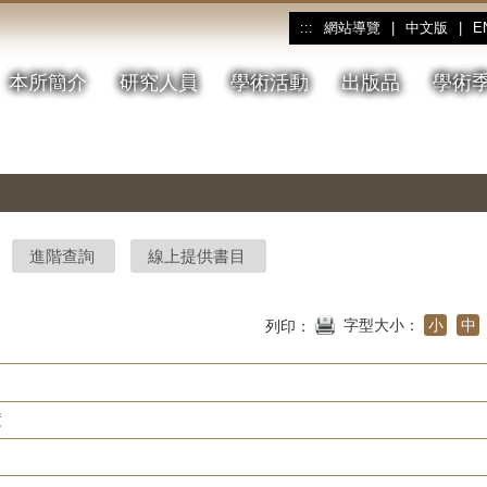
網站導覽
|
中文版
|
E
:::
本所簡介
研究人員
學術活動
出版品
學術
進階查詢
線上提供書目
字型大小：
小
中
列印：
度