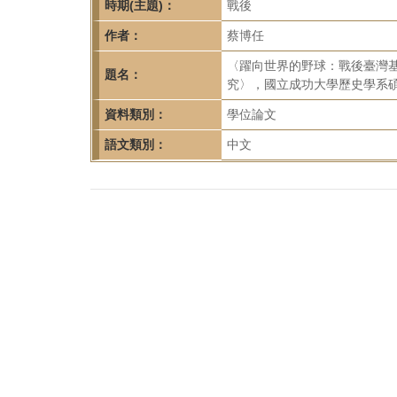
首
時期(主題)：
戰後
頁
作者：
蔡博任
〈躍向世界的野球：戰後臺灣基礎
題名：
究〉，國立成功大學歷史學系碩
資料類別：
學位論文
語文類別：
中文