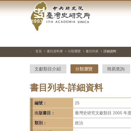
中
跳
到
央
主
要
研
內
容
究
區
塊
院-
首頁
書目資料庫
分類瀏覽
書目列表
詳細資料
:::
臺
文獻類目介紹
分類瀏覽
簡易查詢
灣
史
書目列表-詳細資料
研
編號：
25
究
出版書目：
臺灣史研究文獻類目 2005 年
所-
類別：
政治