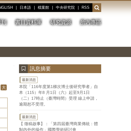
NGLISH
|
日本語
|
檔案館
|
中央研究院
|
RSS
開
啟
或
季刊
書目資料庫
研究資源
所內專區
收
合
搜
切
上
下
主
換
一
一
圖
尋
暫
張
張
連
停、
圖
圖
結
欄
播
片
片
位
放
:::
訊息摘要
最新消息
本院「116年度第1梯次博士後研究學者」自
大
本（115）年8 月1日（六）起至9月1日
（二）17時止（臺灣時間）受理 線上申請，
逾期恕不受理。
最新消息
【 徵稿啟事】：「第四屆臺灣商業傳統：體
制內外的操作」國際學術研討會