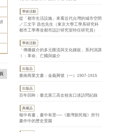
學術活動
從「都市生活設施」來看近代台灣的城市空間
研
／三文字 昌也先生（東京大學工學系研究科
都市工學專攻都市設計研究室特任研究員）
學術活動
「傳播媒介的多元匯流與文化鑲嵌」系列演講
Ⅰ：革命、亡國與媒介
出版品
頁
臺南商業文書：金義興號（一）1907-1915
出版品
百年回眸：臺北第三高女校友口述訪問紀錄
典藏品
報中有畫，畫中有景──《臺灣新民報》所刊
畫作中的歷史景園