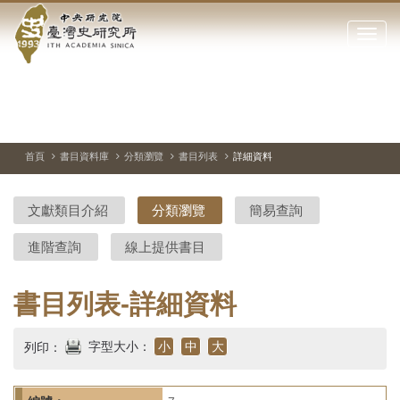
中
跳
到
點
央
主
擊
要
開
研
內
啟
容
或
究
切
上
下
主
區
換
一
一
圖
關
暫
張
張
連
塊
閉
停、
圖
圖
結
院-
播
片
片
首頁
書目資料庫
分類瀏覽
書目列表
詳細資料
網
放
站
臺
主
文獻類目介紹
分類瀏覽
簡易查詢
要
灣
選
進階查詢
線上提供書目
單
史
研
書目列表-詳細資料
究
字型大小：
小
中
大
列印：
所-