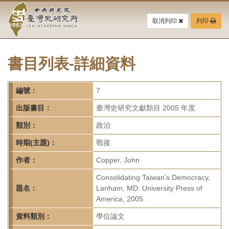
中
跳
到
取消列印
列印
央
主
要
研
內
容
書目列表-詳細資料
究
區
塊
院-
編號：
7
臺
出版書目：
臺灣史研究文獻類目 2005 年度
灣
類別：
政治
時期(主題)：
戰後
史
作者：
Copper, John
研
Consolidating Taiwan's Democracy,
究
題名：
Lanham, MD: University Press of
America, 2005.
所-
資料類別：
學位論文