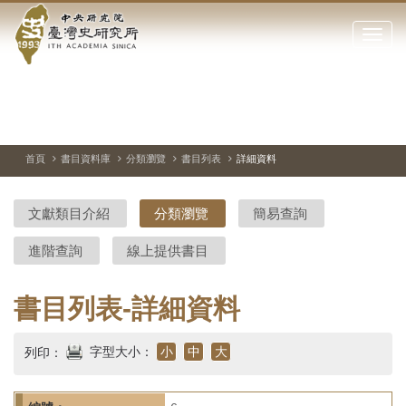
中
跳
到
點
央
主
擊
要
開
研
內
啟
容
或
究
切
上
下
主
區
換
一
一
圖
關
暫
張
張
連
塊
閉
停、
圖
圖
結
院-
播
片
片
首頁
書目資料庫
分類瀏覽
書目列表
詳細資料
網
放
站
臺
主
文獻類目介紹
分類瀏覽
簡易查詢
要
灣
選
進階查詢
線上提供書目
單
史
研
書目列表-詳細資料
究
字型大小：
小
中
大
列印：
所-