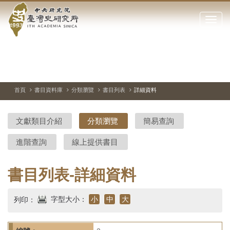
中
跳
到
點
央
主
擊
要
開
研
內
啟
容
或
究
切
上
下
主
區
換
一
一
圖
關
暫
張
張
連
塊
閉
停、
圖
圖
結
院-
播
片
片
首頁
書目資料庫
分類瀏覽
書目列表
詳細資料
網
放
站
臺
主
文獻類目介紹
分類瀏覽
簡易查詢
要
灣
選
進階查詢
線上提供書目
單
史
研
書目列表-詳細資料
究
字型大小：
小
中
大
列印：
所-