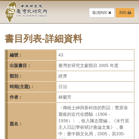
中
跳
到
取消列印
列印
央
主
要
研
內
容
書目列表-詳細資料
究
區
塊
院-
編號：
43
臺
出版書目：
臺灣史研究文獻類目 2005 年度
灣
類別：
經濟
時期(主題)：
日治
史
作者：
林蘭芳
研
〈傳統士紳與新科技的對話：豐原張
究
麗俊的近代化體驗（1906 -
1936）〉，收入陳志聲編，《水竹居
所-
題名：
主人日記學術研討會論文集》，臺
中：臺中縣文化局，2005，頁335-